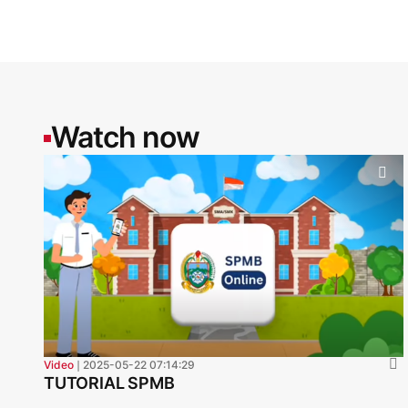
Watch now
Video
❘
2025-05-22 07:14:29
TUTORIAL SPMB