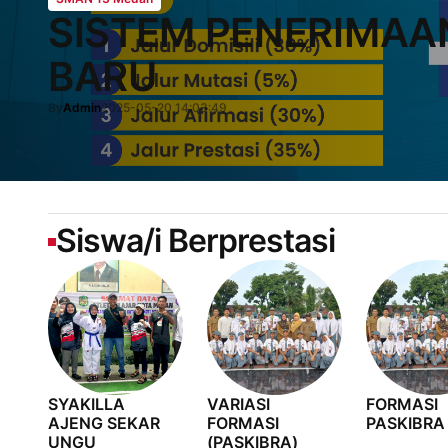
SISTEM PENERIMAA
BARU
SMAN 13 Medan
By
Admin
2025-05-20 14:03:49
By
Admin
2024-09-11 22:54:47
Siswa/i Berprestasi
SYAKILLA
VARIASI
FORMASI
AJENG SEKAR
FORMASI
PASKIBRA
UNGU
(PASKIBRA)