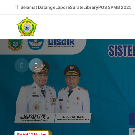
Selamat Datang
eLapor
eSurat
eLibrary
POS SPMB 2025
SMAN 13 Medan