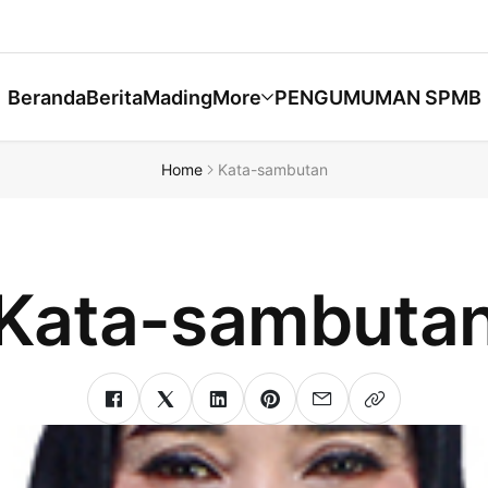
Beranda
Berita
Mading
More
PENGUMUMAN SPMB
Home
Kata-sambutan
Kata-sambuta