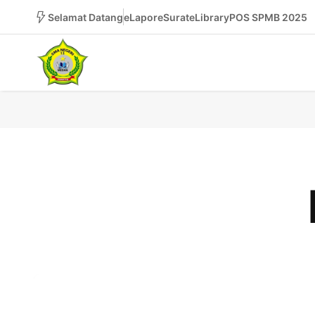
Selamat Datang
eLapor
eSurat
eLibrary
POS SPMB 2025