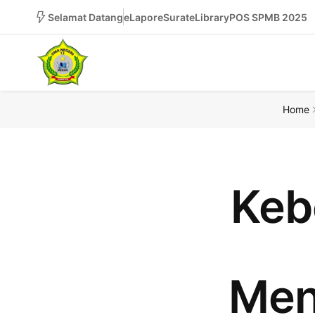
Selamat Datang
eLapor
eSurat
eLibrary
POS SPMB 2025
Home
Keb
Men