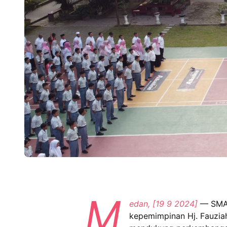
M
edan, [19 9 2024]
— SMAN
kepemimpinan Hj. Fauziah